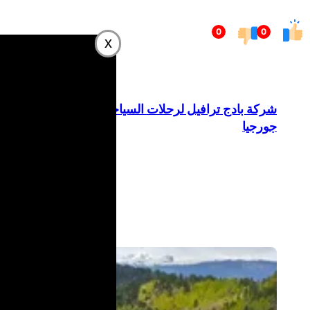
تخطى
0
0
إلى
x
المحتوى
شركة بادج ترافيل لرحلات السياحة في
جورجيا