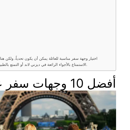
اختيار وجهة سفر مناسبة للعائلة يمكن أن يكون تحدياً، ولكن هن
الاستمتاع بالأجواء الرائعة في ديزني لاند أو التمتع بالطبيعة الخلابة في بالي. سواء كنت تفضل النشاطات الرياضية أو الاسترخاء على الشاطئ، فإن هناك وجهات سفر رائعة تناسب جميع أفراد العائلة.
أفضل 10 وجهات سفر عائلية للاستمتاع بالوقت مع الأطفال