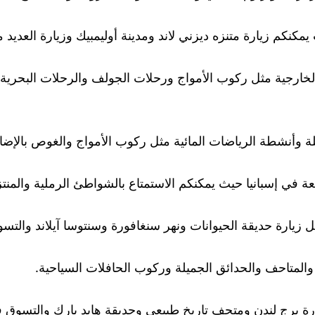
يمكنكم زيارة متنزه ديزني لاند ومدينة أوليمبيك وزيارة العديد 
لخارجية مثل ركوب الأمواج ورحلات الجولف والرحلات البحرية ب
ة وأنشطة الرياضات المائية مثل ركوب الأمواج والغوص بالإضافة
ة في إسبانيا حيث يمكنكم الاستمتاع بالشواطئ الرملية والمنتز
ل زيارة حديقة الحيوانات ونهر سنغافورة وسنتوسا آيلاند والتس
د والمتاحف والحدائق الجميلة وركوب الحافلات السياحية.
زيارة برج لندن ومتحف تاريخ طبيعي وحديقة هايد بارك والتسو