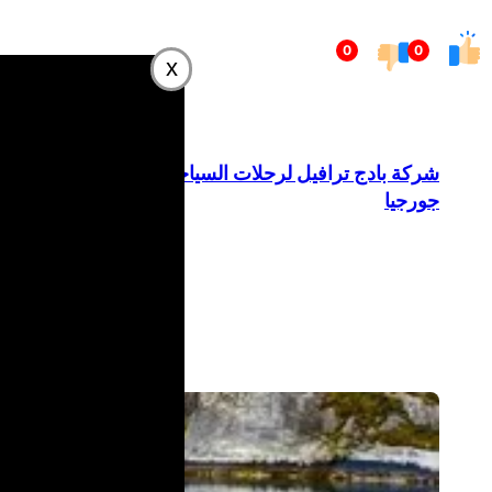
تخطى
0
0
إلى
x
المحتوى
شركة بادج ترافيل لرحلات السياحة في
جورجيا