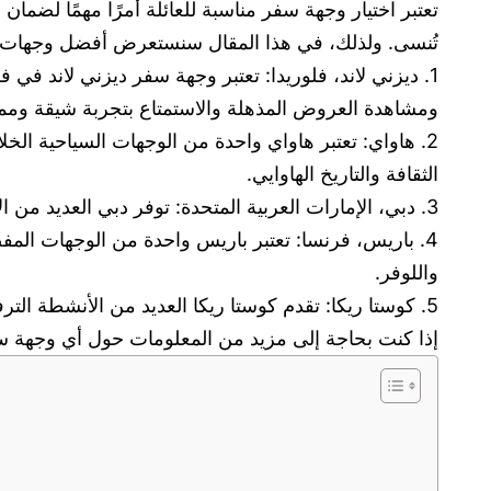
تعتبر اختيار وجهة سفر مناسبة للعائلة أمرًا مهمًا لضما
تُنسى. ولذلك، في هذا المقال سنستعرض أفضل وجهات سفر
1. ديزني لاند، فلوريدا: تعتبر وجهة سفر ديزني لاند في
ومشاهدة العروض المذهلة والاستمتاع بتجربة شيقة وممت
2. هاواي: تعتبر هاواي واحدة من الوجهات السياحية الخل
الثقافة والتاريخ الهاوايي.
3. دبي، الإمارات العربية المتحدة: توفر دبي العديد من الأنشطة والمعالم التي تناسب العائلات مثل حديقة ميراكل جاردن، واستوديوهات موشن جيت، وجزيرة النخلة جميرا.
4. باريس، فرنسا: تعتبر باريس واحدة من الوجهات المف
واللوفر.
5. كوستا ريكا: تقدم كوستا ريكا العديد من الأنشطة الترفيهية للعائلات مثل ركوب الأمواج والتزلج على الماء والتجول في الغابات المطيرة.
إذا كنت بحاجة إلى مزيد من المعلومات حول أي وجهة س