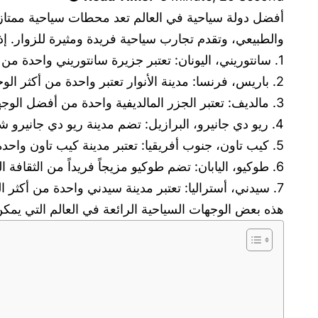
أفضل دولة سياحية في العالم تعد محطات سياحية ممتازة ل
والطبيعي، وتقدم تجارب سياحية فريدة ومثيرة للزوار. إ
1. سانتوريني، اليونان: تعتبر جزيرة سانتوريني واحدة من أفضل الوجهات السياحية في العالم للاستمتاع بمناظرها الخلابة والشواطئ الرملية البيضاء.
2. باريس، فرنسا: مدينة الأنوار تعتبر واحدة من أكثر الوجهات الرومانسية في العالم، وتضم عدداً كبيراً من المعالم السياحية مثل برج إيفل واللوفر.
3. مالديف: تعتبر الجزر المالديفية واحدة من أفضل الوجهات السياحية للاستمتاع بالشواطئ الرملية البيضاء والمياه الزرقاء الصافية.
4. ريو دي جانيرو، البرازيل: تضم مدينة ريو دي جانيرو شواطئ رائعة ومناظر طبيعية خلابة مثل جبل السكر وشاطئ كوباكابانا.
5. كيب تاون، جنوب أفريقيا: تعتبر مدينة كيب تاون واحدة من أجمل المدن في العالم، وتضم العديد من الوجهات السياحية مثل جبل الطاولة والوايتر لوف.
6. طوكيو، اليابان: تضم طوكيو مزيجاً فريداً من الثقافة التقليدية والحداثة، وتضم العديد من المعالم السياحية مثل متنزه يويوغي وحي شيبويا.
7. سيدني، أستراليا: تعتبر مدينة سيدني واحدة من أكثر المدن شهرة في العالم، وتضم عدداً كبيراً من الشواطئ الرملية والحدائق الطبيعية الخلابة.
هذه بعض الوجهات السياحية الرائعة في العالم التي يمكن 