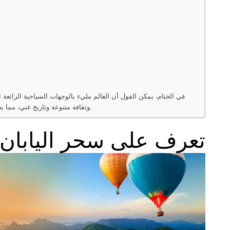
في الختام، يمكن القول أن العالم مليء بالوجهات السياحية الرائعة
وثقافة متنوعة وتاريخ غني، مما يجعلها وجهات مثالية للاستمتاع بأجمل الرحلات. ندعوكم لاستكشاف هذه الوجهات واكتشاف جمالها وتنوعها والاستمتاع بتجارب سياحية لا تُنسى.
تعرف على سحر اليابان: