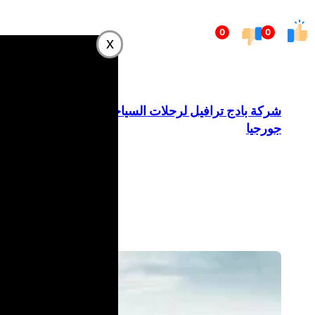
تخطى
0
0
إلى
x
المحتوى
شركة بادج ترافيل لرحلات السياحة في
جورجيا