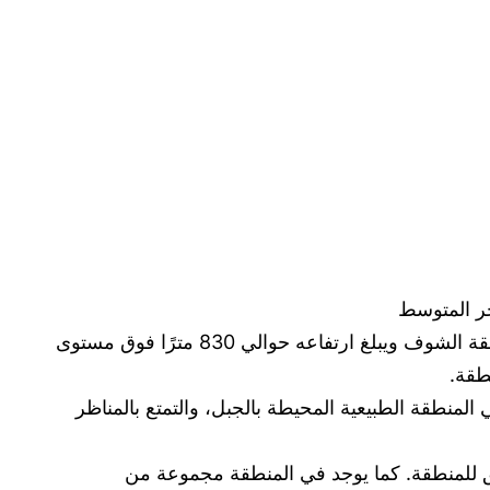
حر المتوسط
جبل القلعة هو أحد أشهر المعالم السياحية في لبنان، حيث يقدم إطلالة ساحرة على البحر المتوسط. يقع الجبل في منطقة الشوف ويبلغ ارتفاعه حوالي 830 مترًا فوق مستوى
طقة.
 المنطقة الطبيعية المحيطة بالجبل، والتمتع بالمناظر
يق للمنطقة. كما يوجد في المنطقة مجموعة من