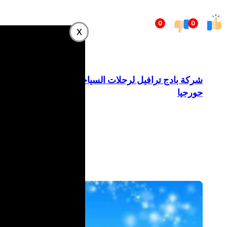
تخطى
0
0
إلى
x
المحتوى
شركة بادج ترافيل لرحلات السياحة في
جورجيا