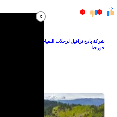
تخطى
0
0
إلى
x
المحتوى
شركة بادج ترافيل لرحلات السياحة في
جورجيا