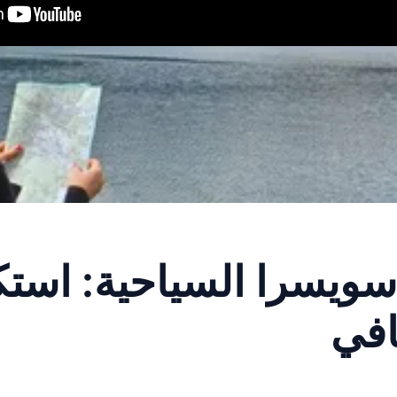
ويسرا السياحية: است
افي