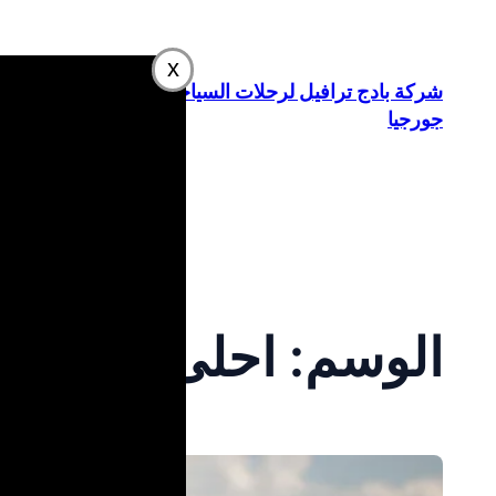
تخطى
إلى
x
المحتوى
شركة بادج ترافيل لرحلات السياحة في
جورجيا
الوسم:
احلى دول في 