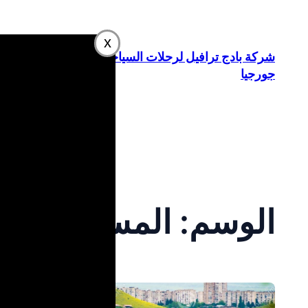
تخطى
إلى
x
المحتوى
شركة بادج ترافيل لرحلات السياحة في
جورجيا
الوسم:
المسافرون ا