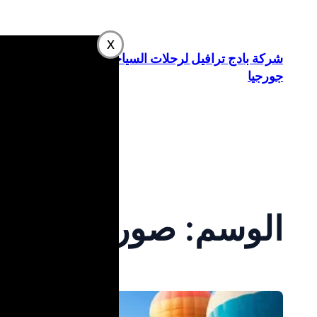
تخطى
إلى
x
المحتوى
شركة بادج ترافيل لرحلات السياحة في
جورجيا
الوسم:
صور سياحية